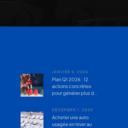
JANVIER 6, 2026
Plan Q1 2026 : 12
actions concrètes
pour générer plus de
leads en hiver avec
le GVO, votre site
DÉCEMBRE 1, 2025
Web et
Acheter une auto
AutoUsagée.ca
usagée en hiver au