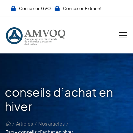
Connexion GVO
Connexion Extranet
conseils d’achat en
hiver
/
/
/
Articles
Nos articles
Tag - conseils d'achat en hiver