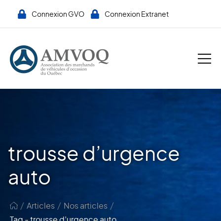
Connexion GVO
Connexion Extranet
trousse d’urgence
auto
/
/
/
Articles
Nos articles
Tag - trousse d’urgence auto