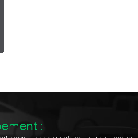
pement :
nt services aux membres de votre région.