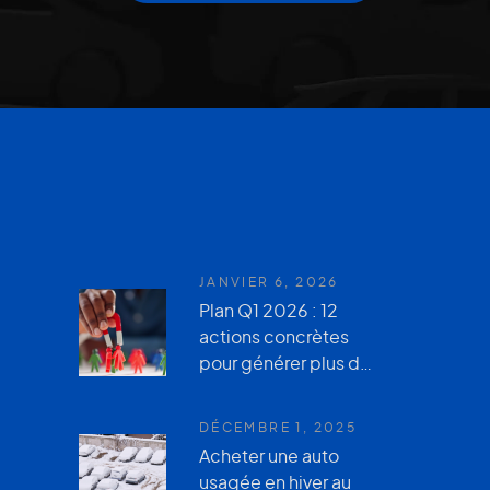
JANVIER 6, 2026
Plan Q1 2026 : 12
actions concrètes
pour générer plus de
leads en hiver avec
le GVO, votre site
DÉCEMBRE 1, 2025
Web et
Acheter une auto
AutoUsagée.ca
usagée en hiver au