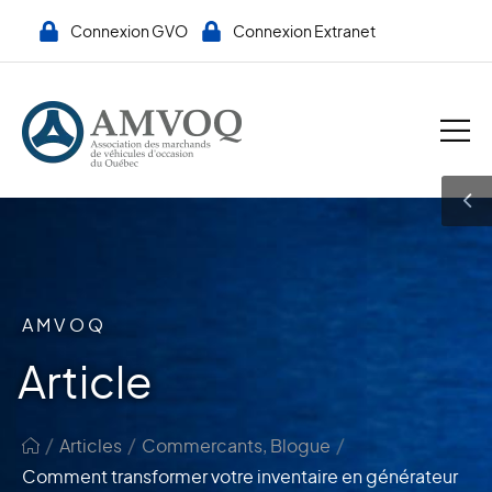
Connexion GVO
Connexion Extranet
AMVOQ
Article
/
/
/
Articles
Commercants
,
Blogue
Comment transformer votre inventaire en générateur