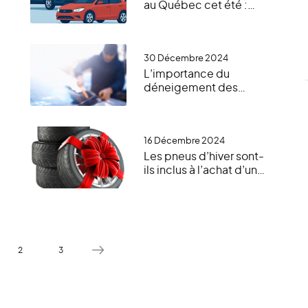
au Québec cet été :
e
quelles sont les
tendances et comment
dénicher la bonne
affaire?
30 Décembre 2024
L’importance du
déneigement des
véhicules l’hiver : les
meilleures pratiques
pour une conduite
sécuritaire
16 Décembre 2024
Les pneus d’hiver sont-
ils inclus à l’achat d’un
véhicule en hiver?
t
2
3