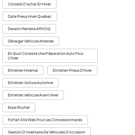
Conseils D'achat En Hiver
Date Pneus Hiver Québec
Devenir Membre AMVOQ
Déneiger Véhicule Amende
En Quoi Consiste Une Préparation Auto Pour
L'hiver
Entretien Hivernal
Entretien Pneus D'hiver
Entretien Voiture Automne
Entretien Véhicule Avant Hiver
Essai Routier
Forfait Site Web Pour Les Concessionnaires
Gestion D’inventaire De Véhicules D’occasion