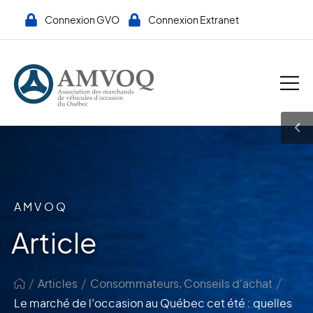
Connexion GVO
Connexion Extranet
AMVOQ
Article
/
/
/
Articles
Consommateurs
,
Conseils d'achat
Le marché de l’occasion au Québec cet été : quelles