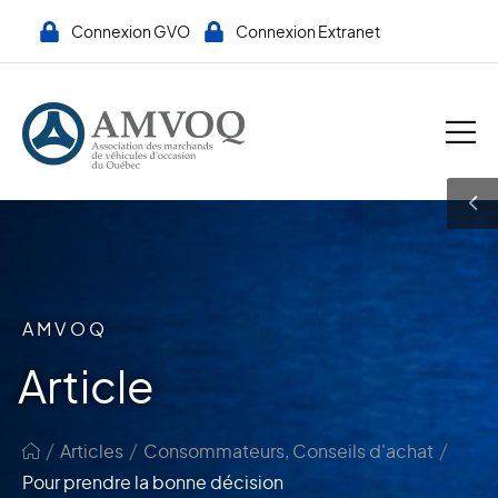
Connexion GVO
Connexion Extranet
AMVOQ
Article
/
/
/
Articles
Consommateurs
,
Conseils d'achat
Pour prendre la bonne décision