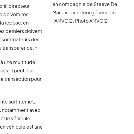
en compagnie de Steeve De
chi, directeur
Marchi, directeur général de
e de voitures
l’AMVOQ. Photo AMVOQ
ela repose, en
es derniers doivent
consommateurs des
a transparence. »
 à une multitude
es. Il peut leur
ne transaction pour
nte sur Internet,
s, notamment avec
mer le véhicule
un véhicule est une