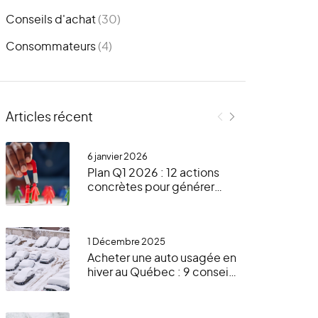
Conseils d'achat
(30)
Consommateurs
(4)
Articles récent
6 janvier 2026
Plan Q1 2026 : 12 actions
concrètes pour générer
plus de leads en hiver avec
le GVO, votre site Web et
AutoUsagée.ca
1 Décembre 2025
Acheter une auto usagée en
hiver au Québec : 9 conseils
essentiels