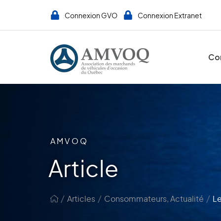
Connexion GVO
Connexion Extranet
Co
AMVOQ
Article
/
/
/
Articles
Consommateurs
,
Actualité
Le