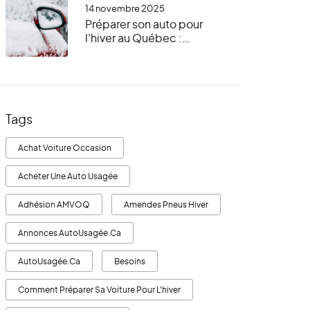
14 novembre 2025
Préparer son auto pour
l’hiver au Québec :
vérifications essentielles,
trousse d’urgence et bon
sens
Tags
Achat Voiture Occasion
Acheter Une Auto Usagée
Adhésion AMVOQ
Amendes Pneus Hiver
Annonces AutoUsagée.ca
AutoUsagée.ca
Besoins
Comment Préparer Sa Voiture Pour L'hiver