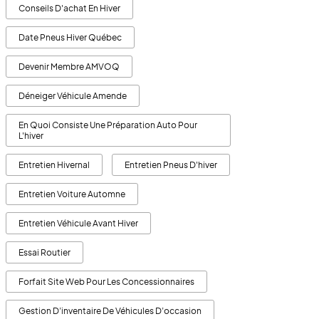
Conseils D'achat En Hiver
Date Pneus Hiver Québec
Devenir Membre AMVOQ
Déneiger Véhicule Amende
En Quoi Consiste Une Préparation Auto Pour
L'hiver
Entretien Hivernal
Entretien Pneus D'hiver
Entretien Voiture Automne
Entretien Véhicule Avant Hiver
Essai Routier
Forfait Site Web Pour Les Concessionnaires
Gestion D’inventaire De Véhicules D’occasion