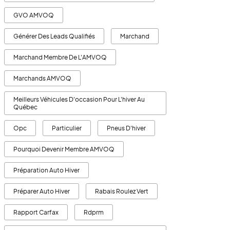
GVO AMVOQ
Générer Des Leads Qualifiés
Marchand
Marchand Membre De L'AMVOQ
Marchands AMVOQ
Meilleurs Véhicules D'occasion Pour L'hiver Au
Québec
Opc
Particulier
Pneus D'hiver
Pourquoi Devenir Membre AMVOQ
Préparation Auto Hiver
Préparer Auto Hiver
Rabais Roulez Vert
Rapport Carfax
Rdprm