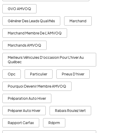
GVO AMVOQ
Générer Des Leads Qualifiés
Marchand
Marchand Membre De L'AMVOQ
Marchands AMVOQ
Meilleurs Véhicules D'occasion Pour L'hiver Au
Québec
Opc
Particulier
Pneus D'hiver
Pourquoi Devenir Membre AMVOQ
Préparation Auto Hiver
Préparer Auto Hiver
Rabais Roulez Vert
Rapport Carfax
Rdprm