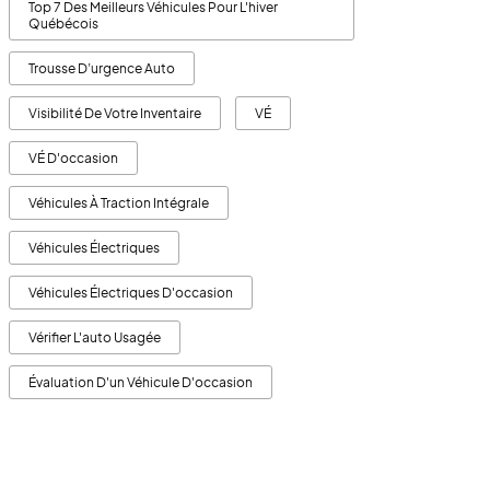
Top 7 Des Meilleurs Véhicules Pour L'hiver
Québécois
Trousse D’urgence Auto
Visibilité De Votre Inventaire
VÉ
VÉ D'occasion
Véhicules À Traction Intégrale
Véhicules Électriques
Véhicules Électriques D'occasion
Vérifier L'auto Usagée
Évaluation D'un Véhicule D'occasion
7
ÉVRIER 20, 2024
/
CONSEILS D'ACHAT
/
FÉVRIER 