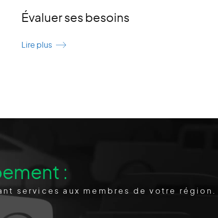
Évaluer ses besoins
P
Lire plus
Li
pement :
nt services aux membres de votre région.