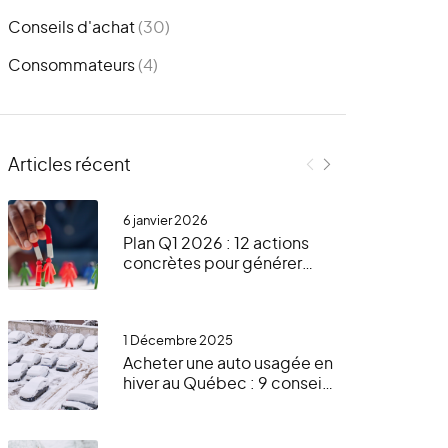
Conseils d'achat
(30)
Consommateurs
(4)
Articles récent
6 janvier 2026
Plan Q1 2026 : 12 actions
concrètes pour générer
plus de leads en hiver avec
le GVO, votre site Web et
AutoUsagée.ca
1 Décembre 2025
Acheter une auto usagée en
hiver au Québec : 9 conseils
essentiels