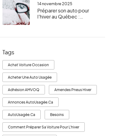
14 novembre 2025
Préparer son auto pour
l’hiver au Québec :
vérifications essentielles,
trousse d’urgence et bon
sens
Tags
Achat Voiture Occasion
Acheter Une Auto Usagée
Adhésion AMVOQ
Amendes Pneus Hiver
Annonces AutoUsagée.ca
AutoUsagée.ca
Besoins
Comment Préparer Sa Voiture Pour L'hiver