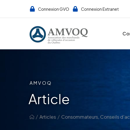
Connexion GVO
Connexion Extranet
Co
AMVOQ
Article
/
/
Articles
Consommateurs
,
Conseils d'a