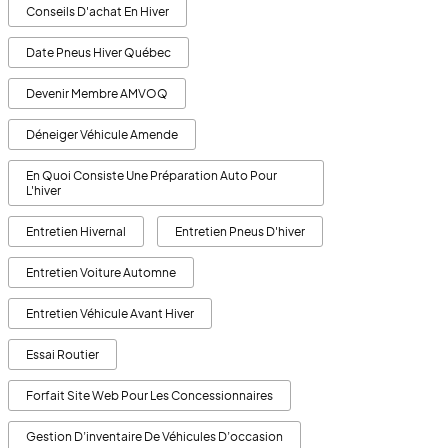
Conseils D'achat En Hiver
Date Pneus Hiver Québec
Devenir Membre AMVOQ
Déneiger Véhicule Amende
En Quoi Consiste Une Préparation Auto Pour
L'hiver
Entretien Hivernal
Entretien Pneus D'hiver
Entretien Voiture Automne
Entretien Véhicule Avant Hiver
Essai Routier
Forfait Site Web Pour Les Concessionnaires
Gestion D’inventaire De Véhicules D’occasion